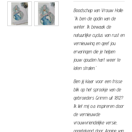
Boodschap van Vrouw Holle:
'Ik ben de godin van de
winter. Ik bewaak de
natuurlijke cyclus van rust en
vernieuwing en geef jou
ervaringen die je helpen
jouw gouden hart weer te
laten stralen.'
Ben jij klaar voor een frisse
blik op het sprookje van de
gebroeders Grimm uit 1812?
Ik liet mij o.a. inspireren door
de vernieuwde
vrouwvriendelijke versie,
opgetekend door Annine van