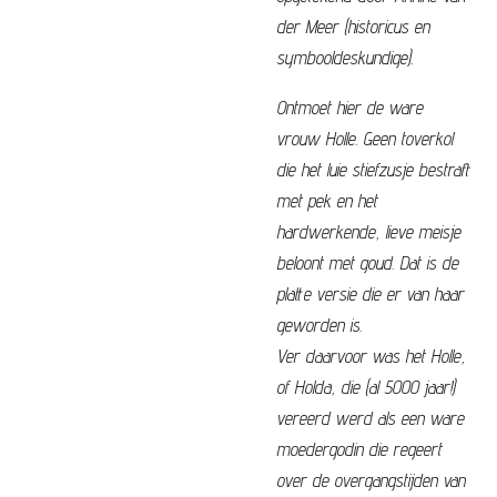
der Meer (historicus en
symbooldeskundige).
Ontmoet hier de ware
vrouw
Holle
. Geen toverkol
die het luie stiefzusje bestraft
met pek en het
hardwerkende, lieve meisje
beloont met goud. Dat is de
platte versie die er van haar
geworden is.
Ver daarvoor was het
Holle
,
of Holda, die (al 5000 jaar!)
vereerd werd als een ware
moedergodin die regeert
over de overgangstijden van