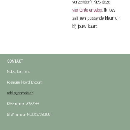
verzenden? Kies deze
vierkante envelop
. Ik kies
zelf een passende kleur uit
bij jouw kaart.
CONTACT
Nelleke Dortmans
Rosmalen (Noord-Brabant)
nelleke@vannelleke.nl
KVK-nummer: 81533144
BTW-nummer: NL003573908B04