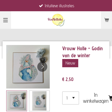
Intuïtieve illustraties
Ga
direct
naar
de
hoofdinhoud
Vrouw Holle - Godin
van de winter
Nieuw
€ 2,50
In
winkelwagen