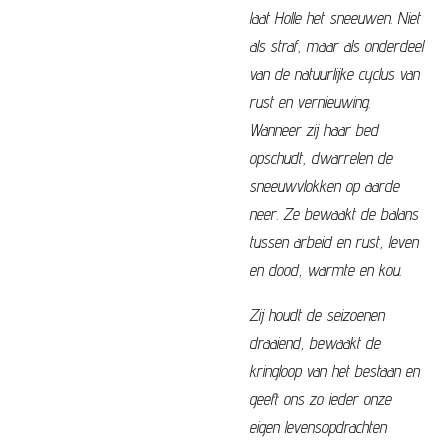
laat
Holle
het sneeuwen. Niet
als straf, maar als onderdeel
van de natuurlijke cyclus van
rust en vernieuwing.
Wanneer zij haar bed
opschudt, dwarrelen de
sneeuwvlokken op aarde
neer. Ze bewaakt de balans
tussen arbeid en rust, leven
en dood, warmte en kou.
Zij houdt de seizoenen
draaiend, bewaakt de
kringloop van het bestaan en
geeft ons zo ieder onze
eigen levensopdrachten