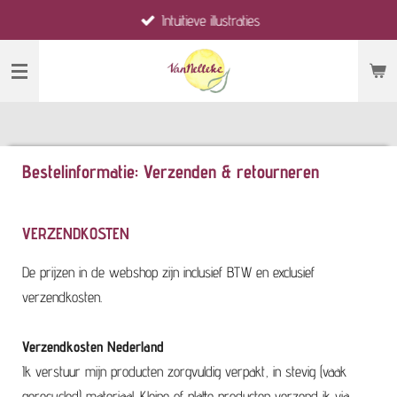
Intuïtieve illustraties
Ga
direct
naar
de
hoofdinhoud
Bestelinformatie: Verzenden & retourneren
VERZENDKOSTEN
De prijzen in de webshop zijn inclusief BTW en exclusief
verzendkosten.
Verzendkosten Nederland
Ik verstuur mijn producten zorgvuldig verpakt, in stevig (vaak
gerecycled) materiaal. Kleine of platte producten verzend ik via