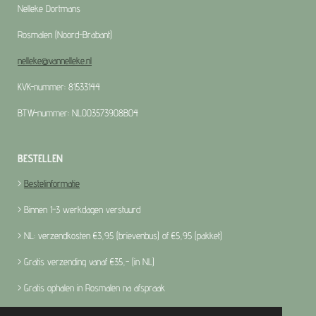
Nelleke Dortmans
Rosmalen (Noord-Brabant)
nelleke@vannelleke.nl
KVK-nummer: 81533144
BTW-nummer: NL003573908B04
BESTELLEN
>
Bestelinformatie
> Binnen 1-3 werkdagen verstuurd
> NL: verzendkosten €3,95 (brievenbus) of €5,95 (pakket)
> Gratis verzending vanaf €35,- (in NL)
> Gratis ophalen in Rosmalen na afspraak