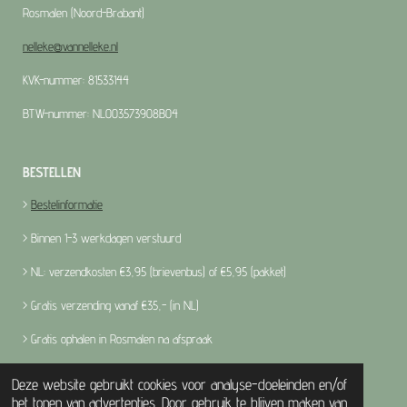
Rosmalen (Noord-Brabant)
nelleke@vannelleke.nl
KVK-nummer: 81533144
BTW-nummer: NL003573908B04
BESTELLEN
>
Bestelinformatie
> Binnen 1-3 werkdagen verstuurd
> NL: verzendkosten €3,95 (brievenbus) of €5,95 (pakket)
> Gratis verzending vanaf €35,- (in NL)
> Gratis ophalen in Rosmalen na afspraak
Deze website gebruikt cookies voor analyse-doeleinden en/of
het tonen van advertenties. Door gebruik te blijven maken van