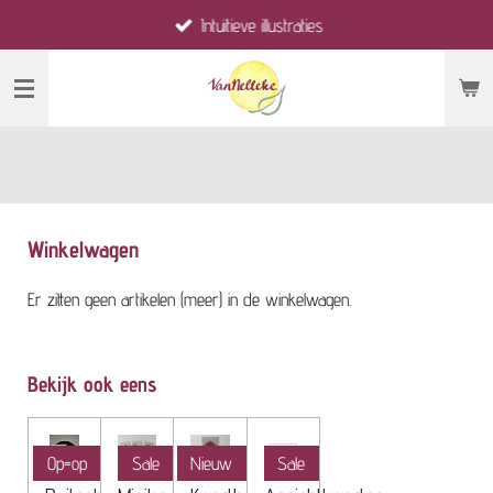
Intuïtieve illustraties
Ga
direct
naar
de
hoofdinhoud
Winkelwagen
Er zitten geen artikelen (meer) in de winkelwagen.
Bekijk ook eens
Op=op
Sale
Nieuw
Sale