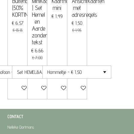
Buitenbeentjes
Minikaartjes
Kaarthouder
Ansichtkaarten
(50%
| Set
mini
met
KORTING)
Hemel
adresregels
€ 1,49
en
€ 6,57
€ 1,50
Aarde
€ 13,13
€ 1,95
zonder
tekst
€ 6,66
€ 7,00
In winkelwagen
In winkelwagen
In winkelwagen
In winkelwagen
CONTACT
Nelleke Dortmans