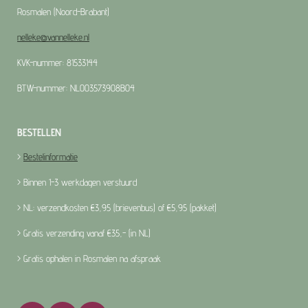
Rosmalen (Noord-Brabant)
nelleke@vannelleke.nl
KVK-nummer: 81533144
BTW-nummer: NL003573908B04
BESTELLEN
>
Bestelinformatie
> Binnen 1-3 werkdagen verstuurd
> NL: verzendkosten €3,95 (brievenbus) of €5,95 (pakket)
> Gratis verzending vanaf €35,- (in NL)
> Gratis ophalen in Rosmalen na afspraak