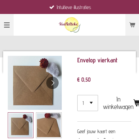
Intuïtieve illustraties
Ga
direct
naar
de
hoofdinhoud
Envelop vierkant
€ 0,50
In
winkelwagen
Geef jouw kaart een