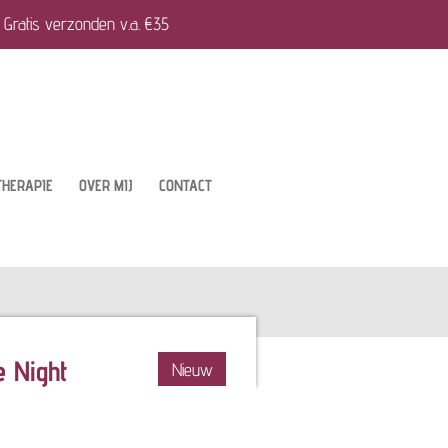
Gratis verzonden v.a. €35
THERAPIE
OVER MIJ
CONTACT
e Night
Nieuw