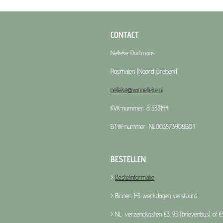
CONTACT
Nelleke Dortmans
Rosmalen (Noord-Brabant)
nelleke@vannelleke.nl
KVK-nummer: 81533144
BTW-nummer: NL003573908B04
BESTELLEN
>
Bestelinformatie
> Binnen 1-3 werkdagen verstuurd
> NL: verzendkosten €3,95 (brievenbus) of €