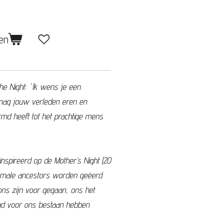
en
e Night: 'Ik wens je een
Je mag jouw verleden eren en
d heeft tot het prachtige mens
ïnspireerd op de Mother’s Night (20
female ancestors worden geëerd
ons zijn voor gegaan, ons het
ad voor ons bestaan hebben