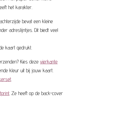
eeft het karakter.
achterzijde bevat een kleine
der adreslijntjes. Dit biedt veel
e kaart gedrukt.
verzenden? Kies deze
vierkante
ende kleur uit bij jouw kaart.
ckerset
.
tprint
. Ze heeft op de back-cover