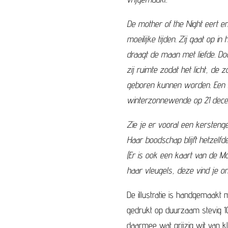
De mother of the Night eert e
moeilijke tijden. Zij gaat op 
draagt de maan met liefde. D
zij ruimte zodat het licht, d
geboren kunnen worden. Een k
winterzonnewende op 21 decem
Zie je er vooral een kerstengel
Haar boodschap blijft hetzelfde
(Er is ook een kaart van de Mo
haar vleugels, deze vind je 
De illustratie is handgemaakt m
gedrukt op duurzaam stevig 1
daarmee wat grijzig wit van kl