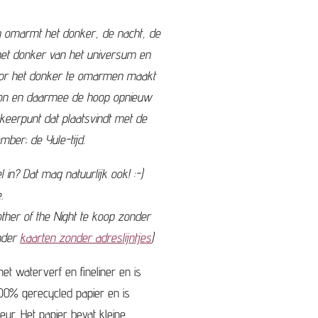
n omarmt het donker, de nacht, de
in het donker van het universum en
oor het donker te omarmen maakt
e zon en daarmee de hoop opnieuw
eerpunt dat plaatsvindt met de
ber; de Yule-tijd.
 in? Dat mag natuurlijk ook! :-)
.
ther of the Night te koop zonder
onder
kaarten zonder adreslijntjes
)
et waterverf en fineliner en is
00% gerecycled papier en is
eur. Het papier bevat kleine