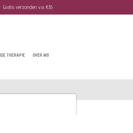
Gratis verzonden v.a. €35
NDE THERAPIE
OVER MIJ