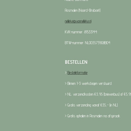
Rosmalen (Noord-Brabant)
nelleke@vannelleke.nl
KVK-nummer: 81533144
BTW-nummer: NL003573908B04
BESTELLEN
>
Bestelinformatie
> Binnen 1-3 werkdagen verstuurd
> NL: verzendkosten €3,95 (brievenbus) of €5,95
> Gratis verzending vanaf €35,- (in NL)
> Gratis ophalen in Rosmalen na afspraak