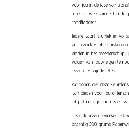
voor jou in de fase van tran
moeder, weerspiegeld in de ge
rondfladdert.
Iedere kaart is uniek en vol
ze creatiekracht, thuiskomen 
vinden in het moederschap, 
volgen van jouw eigen tempo 
leven in al zijn facetten.
We hopen dat deze kaart(ense
kan bieden voor jou of ieman
uit put en je je erin gezien we
Deze duurzame vierkante kaar
prachtig 300 grams Paperwis