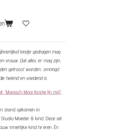
en
(innerlijke) kindje gedragen mag
n vrouw. Dat alles er mag zijn,
beiden getroost worden, omringd
ie helend en voedend is.
t 'Magisch Mooi Kindje (in mij)'
.
 in stand gekomen in
Studio Moeder & kind. Deze set
ouw innerlijke kind te eren. Èn