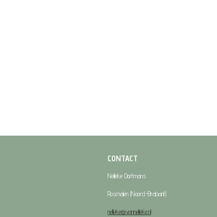
CONTACT
Nelleke Dortmans
Rosmalen (Noord-Brabant)
nelleke@vannelleke.nl