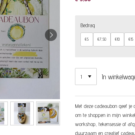
Bedrag
€5
€7,50
€10
€15
In winkelwag
Met deze cadeaubon geef je de
om te shoppen in mijn winkelt
workshop, tekensessie of afge
duurzaam en creatief cadea