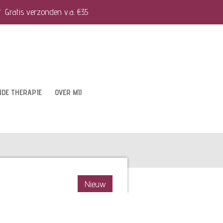
Gratis verzonden v.a. €35
NDE THERAPIE
OVER MIJ
Nieuw