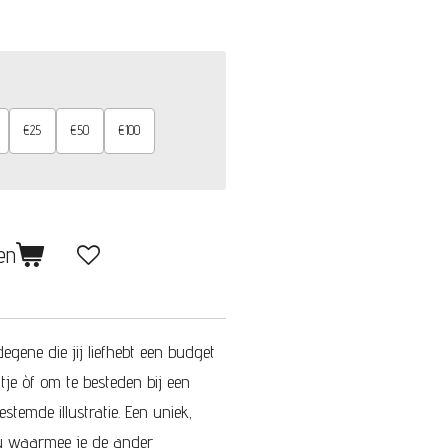
€25
€50
€100
en
gene die jij liefhebt een budget
je òf om te besteden bij een
stemde illustratie. Een uniek,
u waarmee je de ander